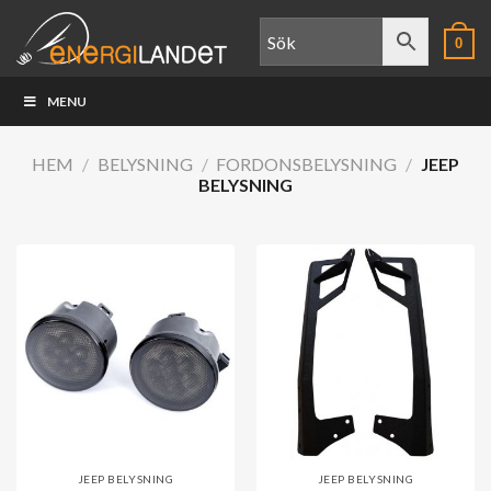
Skip
to
0
content
MENU
HEM
/
BELYSNING
/
FORDONSBELYSNING
/
JEEP
BELYSNING
JEEP BELYSNING
JEEP BELYSNING