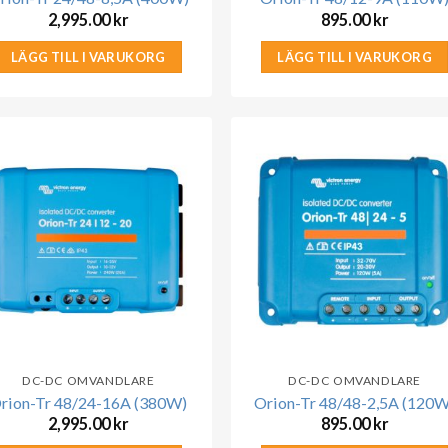
2,995.00
kr
895.00
kr
LÄGG TILL I VARUKORG
LÄGG TILL I VARUKORG
DC-DC OMVANDLARE
DC-DC OMVANDLARE
rion-Tr 48/24-16A (380W)
Orion-Tr 48/48-2,5A (120W
2,995.00
kr
895.00
kr