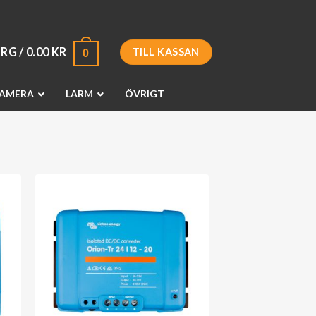
RG /
0.00
KR
TILL KASSAN
0
AMERA
LARM
ÖVRIGT