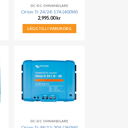
DC-DC OMVANDLARE
)
Orion-Tr 24/24-17A (400W)
2,995.00
kr
LÄGG TILL I VARUKORG
DC-DC OMVANDLARE
)
Orion-Tr 48/12-30A (360W)