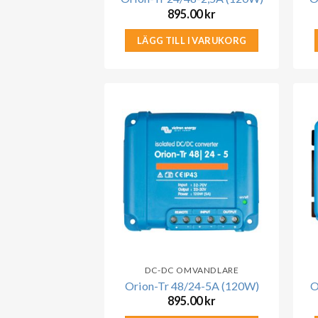
895.00
kr
LÄGG TILL I VARUKORG
DC-DC OMVANDLARE
Orion-Tr 48/24-5A (120W)
O
895.00
kr