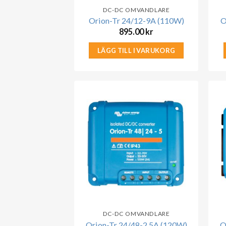
DC-DC OMVANDLARE
Orion-Tr 24/12-9A (110W)
O
895.00
kr
LÄGG TILL I VARUKORG
DC-DC OMVANDLARE
Orion-Tr 24/48-2,5A (120W)
O