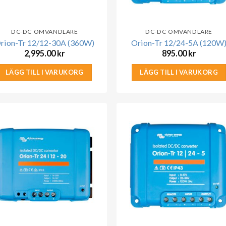
DC-DC OMVANDLARE
DC-DC OMVANDLARE
rion-Tr 12/12-30A (360W)
Orion-Tr 12/24-5A (120W
2,995.00
kr
895.00
kr
LÄGG TILL I VARUKORG
LÄGG TILL I VARUKORG