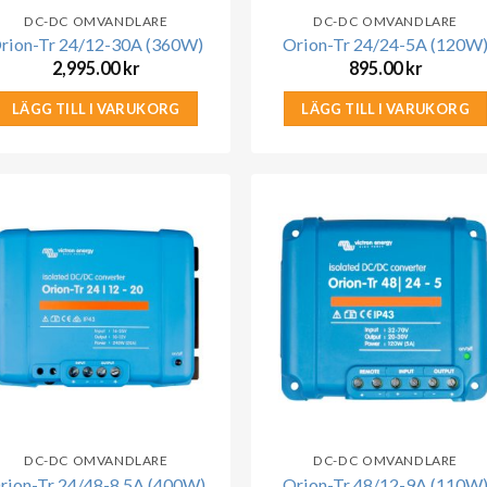
DC-DC OMVANDLARE
DC-DC OMVANDLARE
rion-Tr 24/12-30A (360W)
Orion-Tr 24/24-5A (120W
2,995.00
kr
895.00
kr
LÄGG TILL I VARUKORG
LÄGG TILL I VARUKORG
DC-DC OMVANDLARE
DC-DC OMVANDLARE
rion-Tr 24/48-8,5A (400W)
Orion-Tr 48/12-9A (110W