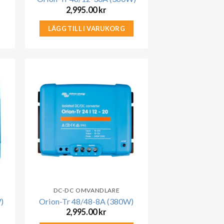
2,995.00
kr
LÄGG TILL I VARUKORG
DC-DC OMVANDLARE
)
Orion-Tr 48/48-8A (380W)
2,995.00
kr