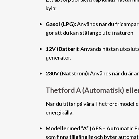
kyla:
Gasol (LPG):
Används när du fricampar o
gör att du kan stå länge ute i naturen.
12V (Batteri):
Används nästan utes
lut
generator.
230V (Nätström):
Används när du är ans
Thetford A (Automatisk) elle
När du tittar på våra Thetford-modelle
energikälla:
Modeller med ”A” (AES – Automatic En
som finns tillgänglig och byter automat