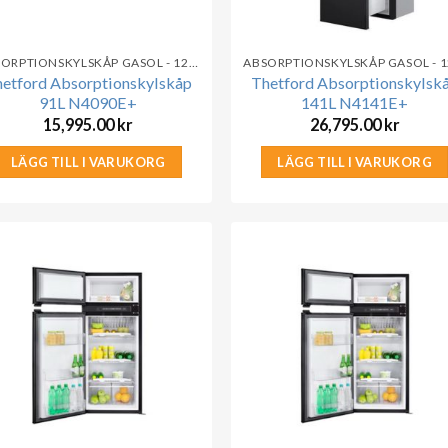
ABSORPTIONSKYLSKÅP GASOL - 12V - 230V
etford Absorptionskylskåp
Thetford Absorptionskylsk
91L N4090E+
141L N4141E+
15,995.00
kr
26,795.00
kr
LÄGG TILL I VARUKORG
LÄGG TILL I VARUKORG