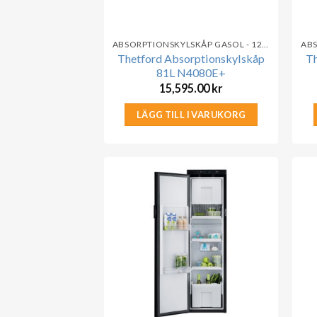
ABSORPTIONSKYLSKÅP GASOL - 12V - 230V
Thetford Absorptionskylskåp
Th
81L N4080E+
15,595.00
kr
LÄGG TILL I VARUKORG