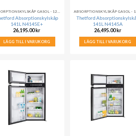
ABSORPTIONSKYLSKÅP GASOL - 12V - 230V
etford Absorptionskylskåp
Thetford Absorptionskylsk
141L N4145E+
141L N4145A
26,195.00
kr
26,495.00
kr
LÄGG TILL I VARUKORG
LÄGG TILL I VARUKORG