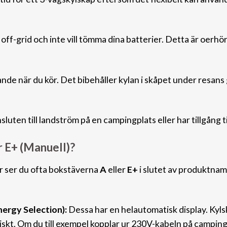
ff-grid och inte vill tömma dina batterier. Detta är oerhört
ande när du kör. Det bibehåller kylan i skåpet under resan
luten till landström på en campingplats eller har tillgång ti
r E+ (Manuell)?
r ser du ofta bokstäverna
A
eller
E+
i slutet av produktnam
ergy Selection):
Dessa har en helautomatisk display. Kylsk
iskt. Om du till exempel kopplar ur 230V-kabeln på campingen