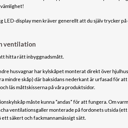
kvämlighet!
 LED-display men kräver generellt att du själv trycker på 
h ventilation
att hitta rätt inbyggnadsmått.
dre husvagnar har kylskåpet monterat direkt över h
julhu
ra mindre skåp) där baksidans nederkant är urfasad för att
och läs måttskisserna på våra produktsidor.
ionskylskåp måste kunna
”andas” för att fungera. Om varm
räscha ventilationsgaller monterade på fordonets utsida (ett
på ett säkert och fackmannamässigt sätt.