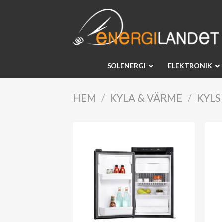
Skip
to
content
SOLENERGI
ELEKTRONIK
HEM
/
KYLA & VÄRME
/
KYLS