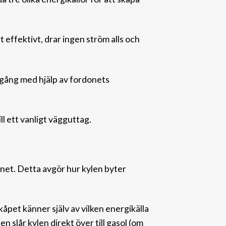
 effektivt, drar ingen ström alls och
s gång med hjälp av fordonets
ll ett vanligt väggutt
ag.
net. Detta avgör hur kylen byter
åpet känner själv av vilken energikälla
 slår kylen direkt över till gasol (om