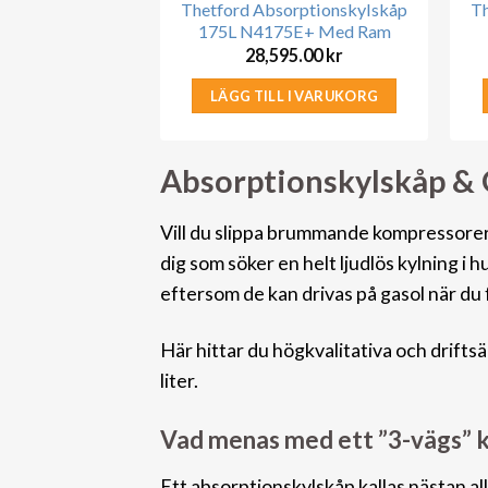
Thetford Absorptionskylskåp
Th
175L N4175E+ Med Ram
28,595.00
kr
LÄGG TILL I VARUKORG
Absorptionskylskåp & G
Vill du slippa brummande kompressorer p
dig
som söker en helt ljudlös kylning i 
eftersom de kan drivas på gasol när du
Här hittar du högkvalitativa och drift
liter.
Vad menas med ett ”3-vägs” 
Ett absorptionskylskåp kallas nästan all