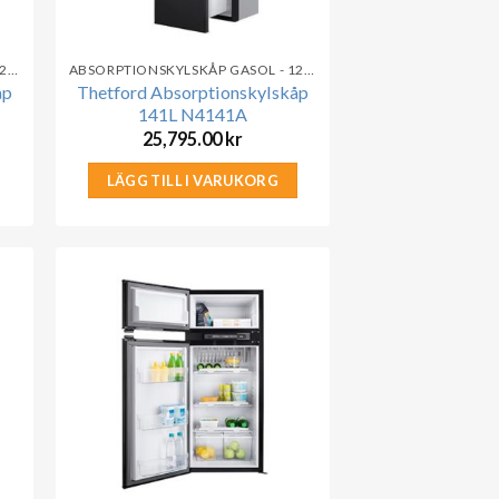
ABSORPTIONSKYLSKÅP GASOL - 12V - 230V
ABSORPTIONSKYLSKÅP GASOL - 12V - 230V
åp
Thetford Absorptionskylskåp
141L N4141A
25,795.00
kr
LÄGG TILL I VARUKORG