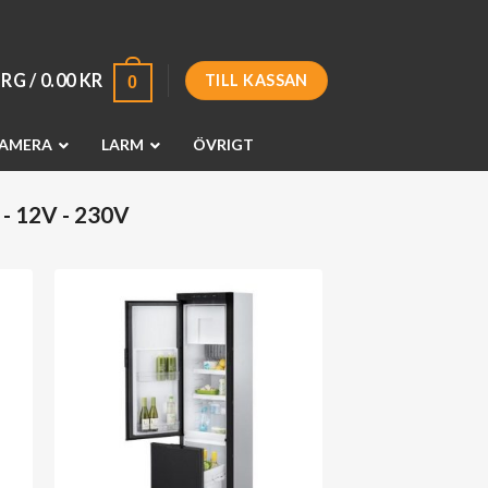
RG /
0.00
KR
TILL KASSAN
0
AMERA
LARM
ÖVRIGT
 12V - 230V