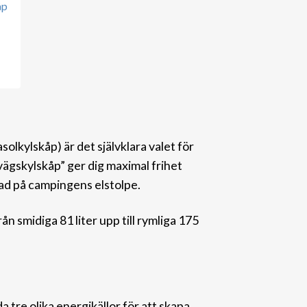
åp
olkylskåp) är det självklara valet för
vägskylskåp” ger dig maximal frihet
ad på campingens elstolpe.
rån smidiga 81 liter upp till ry
mliga 175
 tre olika energikällor för att skapa