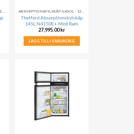
ABSORPTIONSKYLSKÅP GASOL - 12V - 230V
ABSORPTIONSKYLSKÅP GASOL - 12V - 230V
åp
Thetford Absorptionskylskåp
145L N4150E+ Med Ram
27,995.00
kr
LÄGG TILL I VARUKORG