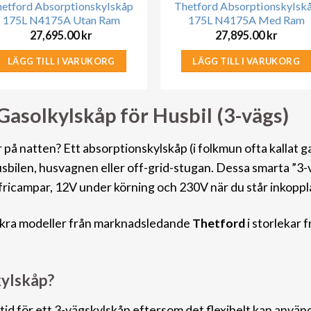
etford Absorptionskylskåp
Thetford Absorptionskylsk
175L N4175A Utan Ram
175L N4175A Med Ram
27,695.00
kr
27,895.00
kr
LÄGG TILL I VARUKORG
LÄGG TILL I VARUKORG
asolkylskåp för Husbil (3-vägs)
å natten? Ett absorptionskylskåp (i folkmun ofta kallat gas
husbilen, husvagnen eller off-grid-stugan. Dessa smarta ”3-
 fricampar, 12V under körning och 230V när du står inko
ppl
säkra modeller från marknadsledande
Thetford
i storlekar f
kylskåp?
tid för ett 3-vägskylskåp eftersom det flexibelt kan använda