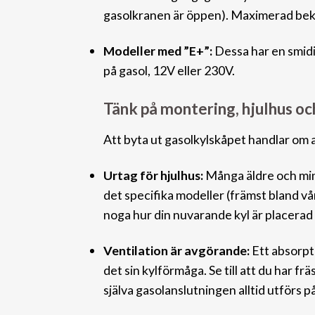
gasolkranen är öppen). Maximerad be
Modeller med ”E+”:
Dessa har en smidig
på gasol, 12V eller 230V.
Tänk på montering, hjulhus oc
Att byta ut gasolkylskåpet handlar om 
Urtag för hjulhus:
Många äldre och min
det specifika modeller (främst bland vå
noga hur din
nuvarande kyl är placerad 
Ventilation är avgörande:
Ett absorpt
det sin kylförmåga. Se till att du har f
själva gasolanslutningen alltid utförs 