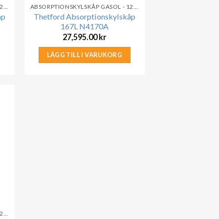
ABSORPTIONSKYLSKÅP GASOL - 12V - 230V
ABSORPTIONSKYLSKÅP GASOL - 12V - 230V
åp
Thetford Absorptionskylskåp
167L N4170A
27,595.00
kr
LÄGG TILL I VARUKORG
ABSORPTIONSKYLSKÅP GASOL - 12V - 230V