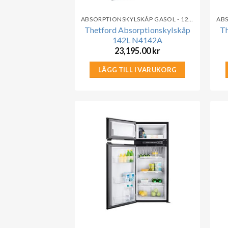
ABSORPTIONSKYLSKÅP GASOL - 12V - 230V
Thetford Absorptionskylskåp
Th
142L N4142A
23,195.00
kr
LÄGG TILL I VARUKORG