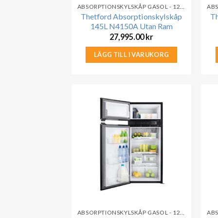
ABSORPTIONSKYLSKÅP GASOL - 12V - 230V
Thetford Absorptionskylskåp
Th
145L N4150A Utan Ram
27,995.00
kr
LÄGG TILL I VARUKORG
ABSORPTIONSKYLSKÅP GASOL - 12V - 230V