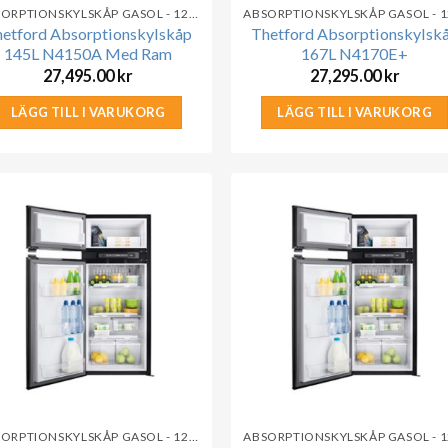
ABSORPTIONSKYLSKÅP GASOL - 12V - 230V
etford Absorptionskylskåp
Thetford Absorptionskylsk
145L N4150A Med Ram
167L N4170E+
27,495.00
kr
27,295.00
kr
LÄGG TILL I VARUKORG
LÄGG TILL I VARUKORG
ABSORPTIONSKYLSKÅP GASOL - 12V - 230V