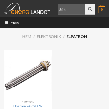
Skip
to
0
content
MENU
HEM
/
ELEKTRONIK
/
ELPATRON
ELPATRON
Elpatron 24V 900W