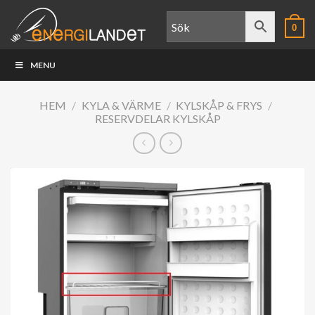
Skip
to
0
content
MENU
HEM
/
KYLA & VÄRME
/
KYLSKÅP & FRYS
/
RESERVDELAR KYLSKÅP