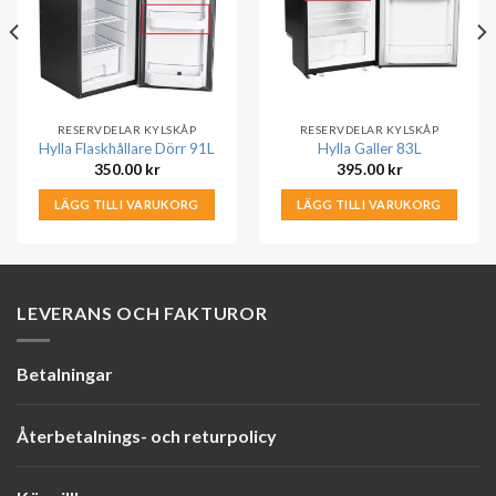
RESERVDELAR KYLSKÅP
RESERVDELAR KYLSKÅP
Hylla Flaskhållare Dörr 91L
Hylla Galler 83L
350.00
kr
395.00
kr
LÄGG TILL I VARUKORG
LÄGG TILL I VARUKORG
LEVERANS OCH FAKTUROR
Betalningar
Återbetalnings- och returpolicy